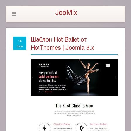
JooMix
Шаблон Hot Ballet от
14
HotThemes | Joomla 3.x
фев