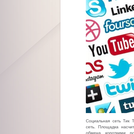
Социальная сеть Тик 
сеть. Площадка насчи
обмена короткими ро