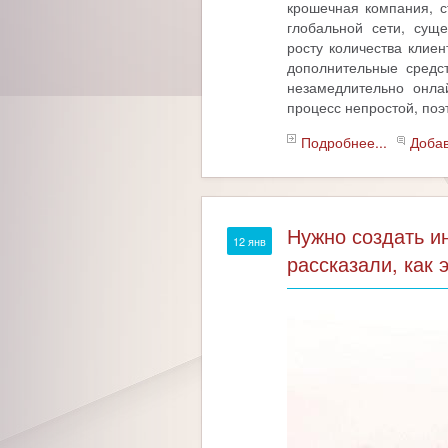
крошечная компания, с
глобальной сети, сущ
росту количества клие
дополнительные средс
незамедлительно онла
процесс непростой, поэ
Подробнее...
Доба
Нужно создать и
12 янв
рассказали, как 