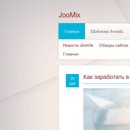
JooMix
Главная
Шаблоны Joomla
Новости Joomla
Обзоры сайтов
Главная
Как заработать в
23
фев